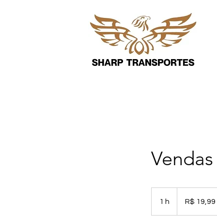
Vendas 
19,99
Reais
1 h
1
R$ 19,99
brasileiros